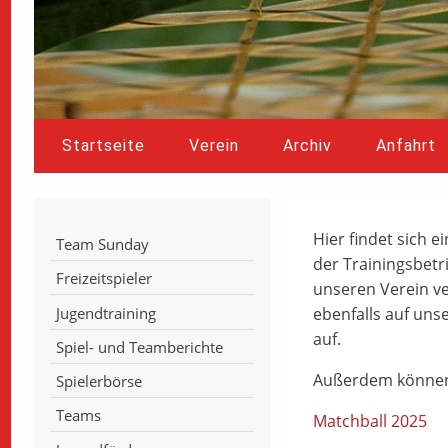
Startseite
Verein
Archiv
Anfahrt
Hier findet sich 
Team Sunday
der Trainingsbetr
Freizeitspieler
unseren Verein ve
Jugendtraining
ebenfalls auf uns
auf.
Spiel- und Teamberichte
Außerdem können S
Spielerbörse
Teams
Matchball 2025