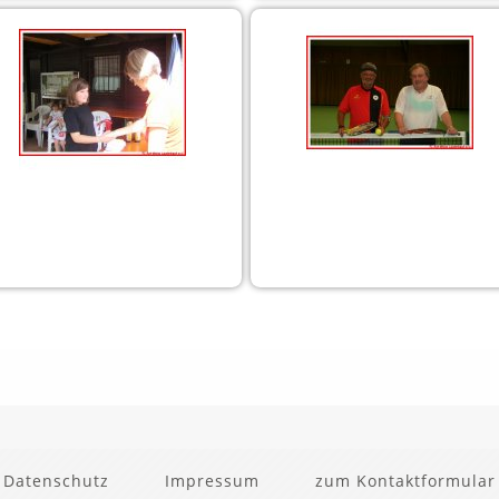
Tenniscamp 2010
Clubabend 20 August 201
15 Bilder
23 Bilder
Junioren
Clubmeisterschaften 201
lubmeisterschaften 2010
56 Bilder
63 Bilder
Datenschutz
Impressum
zum Kontaktformular