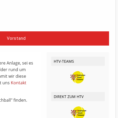
Vorstand
HTV-TEAMS
re Anlage, sei es
ilder rund um
amit wir diese
it uns
Kontakt
DIREKT ZUM HTV
hball" finden.