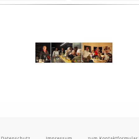
Wintergrillen 2020
Teams
4 Bilder
3 Bilder
Datenschutz
Impressum
zum Kontaktformular